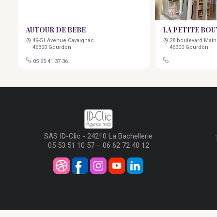
AUTOUR DE BEBE
LA PETITE BOU
49-51 Avenue Cavaignac
28 boulevard Main
46300 Gourdon
46300 Gourdon
05 65 41 37 36
SAS ID-Clic - 24210 La Bachellerie
05 53 51 10 57 – 06 62 72 40 12