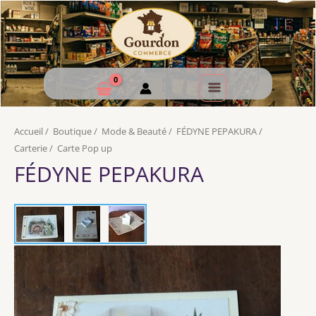
Accueil
/
Boutique
/
Mode & Beauté
/
FÉDYNE PEPAKURA
/
Carterie
/
Carte Pop up
FÉDYNE PEPAKURA