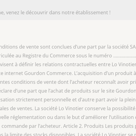
e, venez le découvrir dans notre établissement !
itions de vente sont conclues d’une part par la société SAS
atriculée au Registre du Commerce sous le numéro ………………
isent à définir les relations contractuelles entre Lo Vinotier
site internet Gourdon Commerce. L’acquisition d’un produit à
ntes conditions de vente dont l’acheteur reconnaît avoir p
clare d’une part que l’achat de produits sur le site Gourd
lisation strictement personnelle et d’autre part avoir la plei
les de ventes. La société Lo Vinotier conserve la possibili
lle réglementation ou dans le but d'améliorer l’utilisation d
la commande par l’acheteur. Article 2. Produits Les produits 
 limite des stocks disponibles. La société Lo Vinotier se r