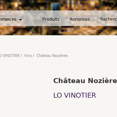
Produits
Produits
Annonces
Annonces
Recher
Recher
mmerces
mmerces
O VINOTIER
/
Vins
/
Château Nozières
Château Nozière
LO VINOTIER