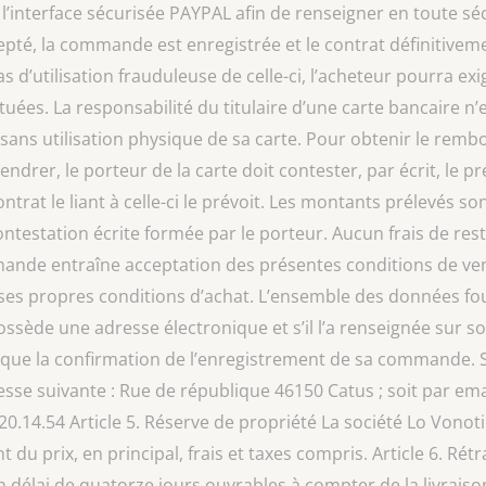
 l’interface sécurisée PAYPAL afin de renseigner en toute s
cepté, la commande est enregistrée et le contrat définitiv
s d’utilisation frauduleuse de celle-ci, l’acheteur pourra ex
uées. La responsabilité du titulaire d’une carte bancaire n’
sans utilisation physique de sa carte. Pour obtenir le rem
endrer, le porteur de la carte doit contester, par écrit, le
 contrat le liant à celle-ci le prévoit. Les montants prélevé
ntestation écrite formée par le porteur. Aucun frais de re
mande entraîne acceptation des présentes conditions de vent
 ses propres conditions d’achat. L’ensemble des données fou
possède une adresse électronique et s’il l’a renseignée sur
que la confirmation de l’enregistrement de sa commande. Si 
dresse suivante : Rue de république 46150 Catus ; soit par ema
20.14.54 Article 5. Réserve de propriété La société Lo Vonoti
u prix, en principal, frais et taxes compris. Article 6. Rétr
 délai de quatorze jours ouvrables à compter de la livrai