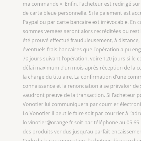
ma commande ». Enfin, l’acheteur est redirigé sur
de carte bleue personnelle. Si le paiement est ac
Paypal ou par carte bancaire est irrévocable. En ca
sommes versées seront alors recréditées ou restit
été prouvé effectué frauduleusement, à distance, 
éventuels frais bancaires que l’opération a pu eng
70 jours suivant l’opération, voire 120 jours si le
délai maximum d’un mois après réception de la co
la charge du titulaire. La confirmation d’une com
connaissance et la renonciation à se prévaloir de
vaudront preuve de la transaction. Si l’acheteur 
Vonotier lui communiquera par courrier électroni
Lo Vonotier il peut le faire soit par courrier à l’a
lo.vinotier@orange.fr soit par téléphone au 05.65.
des produits vendus jusqu'au parfait encaissement d
Code de la consommation, l’acheteur dispose d'un