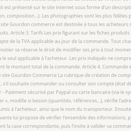
est présenté sur le site internet sous forme d’un descripti
on, composition…). Les photographies sont les plus fidèles 
 site Gourdon commerce est destinée à tous les acheteurs r
its. Article 3. Tarifs Les prix figurant sur les fiches produit
mpte de la TVA applicable au jour de la commande. Tout ch
inotier se réserve le droit de modifier ses prix à tout mome
le seul applicable à l’acheteur. Les prix indiqués ne compren
ant le montant total de la commande. Article 4. Commande 
e site Gourdon Commerce La rubrique de création de compte
ur, s’il souhaite commander ou consulter son compte (état de
er - Paiement sécurisé par Paypal ou carte bancaire (via le s
 », modifie si besoin (quantités, références…), vérifie l’ad
soumis à l’acheteur, ainsi que le nom du transporteur. Ensui
ivante lui propose de vérifier l’ensemble des informations,
t la case correspondante, puis l’invite à valider sa comma