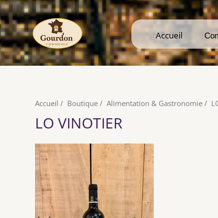
Accueil
Accueil
Co
Co
Accueil
/
Boutique
/
Alimentation & Gastronomie
/
L
LO VINOTIER