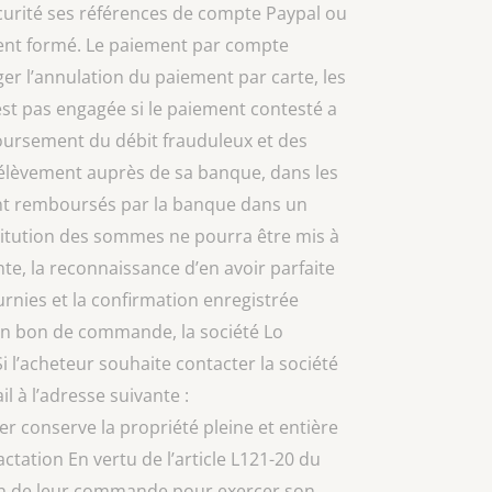
écurité ses références de compte Paypal ou
ement formé. Le paiement par compte
iger l’annulation du paiement par carte, les
est pas engagée si le paiement contesté a
boursement du débit frauduleux et des
 prélèvement auprès de sa banque, dans les
s sont remboursés par la banque dans un
stitution des sommes ne pourra être mis à
e, la reconnaissance d’en avoir parfaite
rnies et la confirmation enregistrée
 son bon de commande, la société Lo
l’acheteur souhaite contacter la société
il à l’adresse suivante :
er conserve la propriété pleine et entière
actation En vertu de l’article L121-20 du
son de leur commande pour exercer son