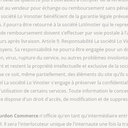
oduit au vendeur pour échange ou remboursement sans pénalité
a société Lo Vonotier bénéficient de la garantie légale prévu
, il pourra être retourné à la société LoVinotier qui le rep
e remboursement doivent s’effectuer par voie postale à l’a
rs après livraison. Article 9. Responsabilité La société Lo V
moyens. Sa responsabilité ne pourra être engagée pour un do
, virus, rupture du service, ou autres problèmes involontaire
 restent la propriété intellectuelle et exclusive de la soc
que ce soit, même partiellement, des éléments du site qu’ils 
l La société Lo Vinotier s'engage à préserver la confidentia
l'utilisation de certains services. Toute information le conc
naute dispose d'un droit d'accès, de modification et de suppr
urdon Commerce
n'officie qu'en tant qu'intermédiaire entr
R
. Il sera l'interlocuteur unique de l'internaute une fois la 