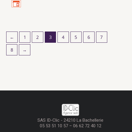
←
1
2
3
4
5
6
7
8
→
SAS ID-Clic - 24210 La Bachellerie
05 53 51 10 57 – 06 62 72 40 12